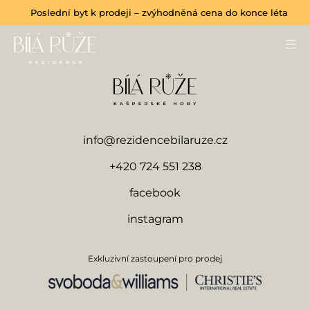
Poslední byt k prodeji – zvýhodněná cena do konce léta
info@rezidencebilaruze.cz
+420 724 551 238
facebook
instagram
Exkluzivní zastoupení pro prodej